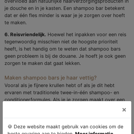
overvloed aan natuurlijke haarverzorgingsproducten in
je douche en in je kasten. Een shampoo bar betekent
dat er één fles minder is waar je je zorgen over hoeft
te maken.
6. Reisvriendelijk.
Hoewel het inpakken voor een reis
tegenwoordig misschien niet de hoogste prioriteit
heeft, is het handig om te weten dat shampoo bars
geen probleem is bij de douane. Je hoeft je ook geen
zorgen te maken dat gaat lekken.
Maken shampoo bars je haar vettig?
Vooral als je fijnere krullen hebt of als je dit hebt
ervaren met traditionele twee-in-één shampoo- en
conditionerformules. Als je je zorgen maakt over een
shampoo bar die je lokken verzwaart, zoek dan naar
×
een shampoo die is samengesteld met lichtgewicht
ingrediënten zoals argan- en druivenpitolie.
🍪 Deze website maakt gebruik van cookies om de
beste ervaring aan te bieden.
Meer informatie.