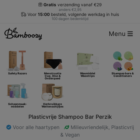
Gratis
verzending vanaf €29
anders €2,95
Voor
15:00
besteld, volgende werkdag in huis
100 dagen bedenktijd
Menu
Safety Razors
Menstruatie
Wasmiddel
Shampoo bars &
Cup, Disc &
Wasstrips
Conditioners
Ondergoed
Schoonmaak-
Herbruikbare
middelen
Wattenschijfjes
Plasticvrije Shampoo Bar Perzik
Voor alle haartypen
Milieuvriendelijk, Plasticvrij
& Vegan