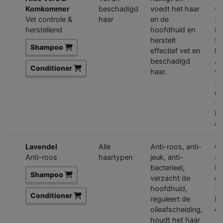
Komkommer
beschadigd
voedt het haar
va
Vet controle &
haar
en de
zo
herstellend
hoofdhuid en
Be
herstelt
fr
Shampoo
effectief vet en
k
beschadigd
Al
Conditioner
haar.
vl
(h
ri
(v
ke
co
Lavendel
Alle
Anti-roos, anti-
On
Anti-roos
haartypen
jeuk, anti-
za
bacterieel,
bl
Shampoo
verzacht de
ge
hoofdhuid,
(h
Conditioner
reguleert de
ke
olieafscheiding,
co
houdt het haar