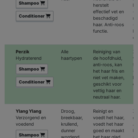
Shampoo
herstelt
li
effectief vet en
(h
Conditioner
beschadigd
ri
haar. Anti-roos
(v
functie.
ke
co
Perzik
Alle
Reiniging van
Zo
Hydraterend
haartypen
de hoofdhuid,
ve
anti-roos, kan
fr
Shampoo
het haar fris en
(h
niet vet maken,
ke
Conditioner
geschikt voor
co
vettig haar en
neutraal haar.
Ylang Ylang
Droog,
Reinigt en
Zo
Verzorgend en
breekbaar,
voedt het haar,
ge
voedend
krullend,
voedt het haar
Ja
dunner
goed en maakt
Hy
Shampoo
wordend
het haar glad
(h