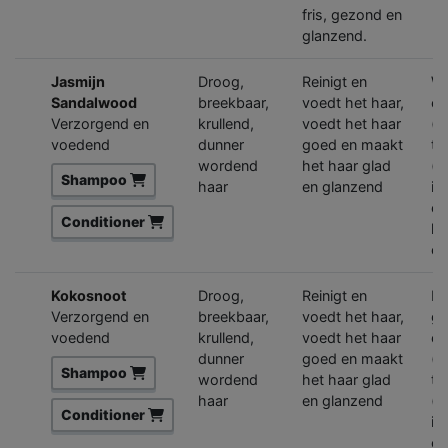
fris, gezond en
glanzend.
Jasmijn
Droog,
Reinigt en
Wa
Sandalwood
breekbaar,
voedt het haar,
ex
Verzorgend en
krullend,
voedt het haar
(h
voedend
dunner
goed en maakt
ta
wordend
het haar glad
(v
Shampoo
haar
en glanzend
in
co
Conditioner
ke
co
Kokosnoot
Droog,
Reinigt en
Ex
Verzorgend en
breekbaar,
voedt het haar,
ge
voedend
krullend,
voedt het haar
ei
dunner
goed en maakt
(h
Shampoo
wordend
het haar glad
ta
haar
en glanzend
(v
Conditioner
in
co