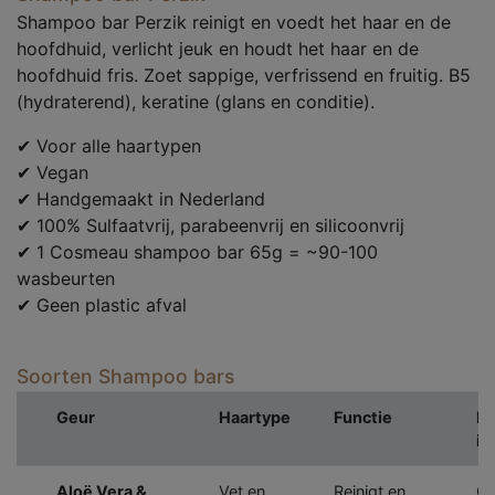
Shampoo bar Perzik reinigt en voedt het haar en de
hoofdhuid, verlicht jeuk en houdt het haar en de
hoofdhuid fris. Zoet sappige, verfrissend en fruitig. B5
(hydraterend), keratine (glans en conditie).
✔ Voor alle haartypen
✔ Vegan
✔ Handgemaakt in Nederland
✔ 100% Sulfaatvrij, parabeenvrij en silicoonvrij
✔ 1 Cosmeau shampoo bar 65g = ~90-100
wasbeurten
✔ Geen plastic afval
Soorten Shampoo bars
Geur
Haartype
Functie
Be
in
Aloë Vera &
Vet en
Reinigt en
Ge