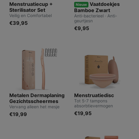
Menstruatiecup +
Vaatdoekjes
Nieuw
Sterilisator Set
Bamboe Zwart
Veilig en Comfortabel
Anti-bacterieel · Anti-
geurtjesn
€39,95
€9,95
Metalen Dermaplaning
Menstruatiedisc
Gezichtsscheermes
Tot 5-7 tampons
absorbtievermogen
Vervang alleen het mesje
€19,95
€19,99