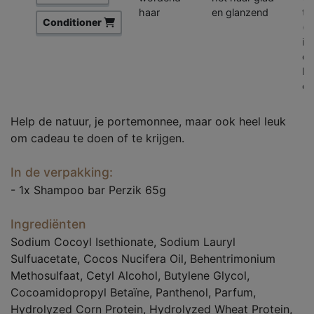
haar
en glanzend
ta
Conditioner
(v
in
co
ke
co
Help de natuur, je portemonnee, maar ook heel leuk
om cadeau te doen of te krijgen.
In de verpakking:
- 1x Shampoo bar Perzik 65g
Ingrediënten
Sodium Cocoyl Isethionate, Sodium Lauryl
Sulfuacetate, Cocos Nucifera Oil, Behentrimonium
Methosulfaat, Cetyl Alcohol, Butylene Glycol,
Cocoamidopropyl Betaïne, Panthenol, Parfum,
Hydrolyzed Corn Protein, Hydrolyzed Wheat Protein,