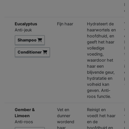
ke
co
Eucalyptus
Fijn haar
Hydrateert de
Ve
Anti-jeuk
haarwortels en
va
hoofdhuid, en
ee
Shampoo
geeft het haar
Eu
volledige
B5
Conditioner
voeding,
ta
waardoor het
(v
haar een
in
blijvende geur,
co
hydratatie en
pr
volheid kan
(v
geven. Anti-
roos functie.
Gember &
Vet en
Reinigt en
Kr
Limoen
dunner
voedt het haar
ve
Anti-roos
wordend
en de
ni
haar
hoofdhuid en
me