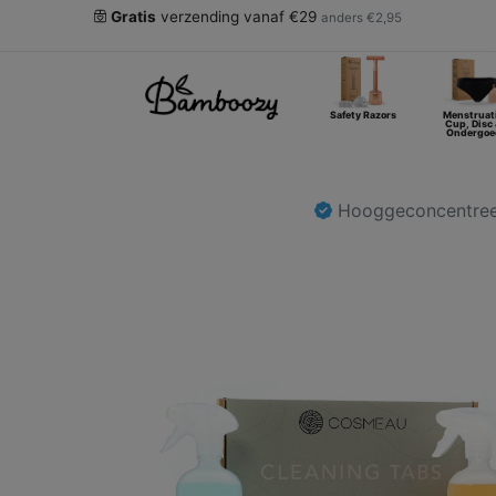
Gratis
verzending vanaf €29
anders €2,95
Safety Razors
Menstruat
Cup, Disc
Ondergoe
Hooggeconcentree