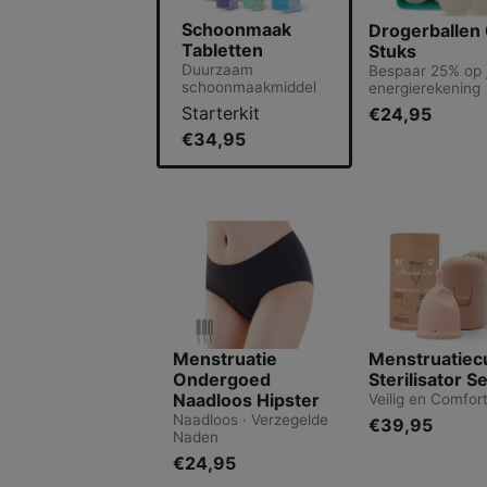
Schoonmaak
Drogerballen
Tabletten
Stuks
Duurzaam
Bespaar 25% op 
schoonmaakmiddel
energierekening
Starterkit
€24,95
€34,95
Menstruatie
Menstruatiec
Ondergoed
Sterilisator Se
Naadloos Hipster
Veilig en Comfor
Naadloos · Verzegelde
€39,95
Naden
€24,95