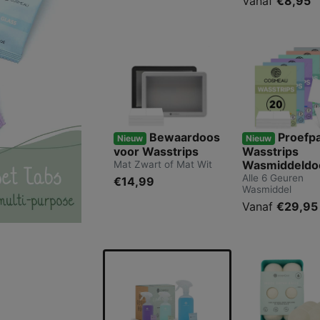
Vanaf
€8,95
Bewaardoos
Proefp
Nieuw
Nieuw
voor Wasstrips
Wasstrips
Wasmiddeldo
Mat Zwart of Mat Wit
Alle 6 Geuren
€14,99
Wasmiddel
Vanaf
€29,95