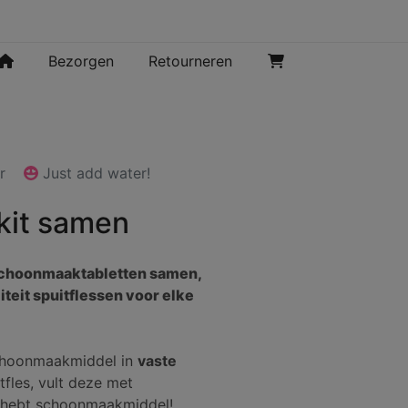
Bezorgen
Retourneren
mer
Just add water!
rkit samen
 schoonmaaktabletten samen,
teit spuitflessen voor elke
schoonmaakmiddel in
vaste
tfles, vult deze met
je hebt schoonmaakmiddel!