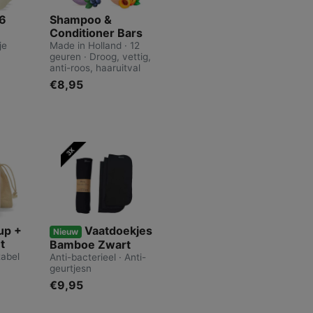
 6
Shampoo &
Conditioner Bars
je
Made in Holland · 12
geuren · Droog, vettig,
anti-roos, haaruitval
€8,95
up +
Vaatdoekjes
Nieuw
t
Bamboe Zwart
tabel
Anti-bacterieel · Anti-
geurtjesn
€9,95