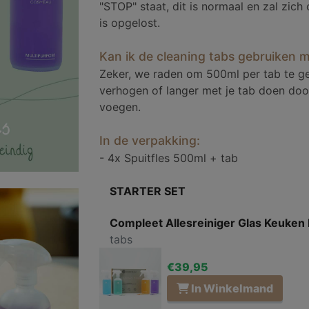
"STOP" staat, dit is normaal en zal zich
is opgelost.
Kan ik de cleaning tabs gebruiken me
Zeker, we raden om 500ml per tab te geb
verhogen of langer met je tab doen doo
voegen.
In de verpakking:
- 4x Spuitfles 500ml + tab
STARTER SET
Compleet Allesreiniger Glas Keuken
tabs
€39,95
In Winkelmand