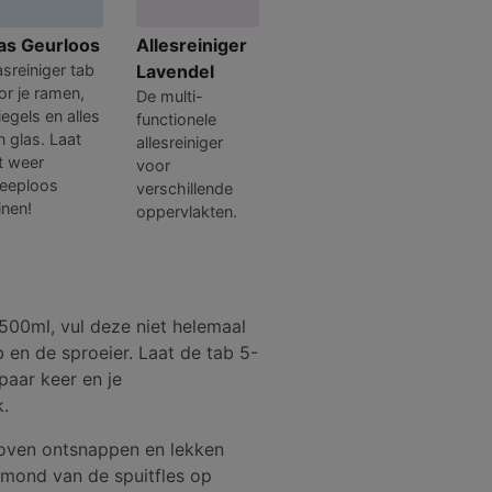
as Geurloos
Allesreiniger
asreiniger tab
Lavendel
or je ramen,
De multi-
iegels en alles
functionele
n glas. Laat
allesreiniger
t weer
voor
reeploos
verschillende
inen!
oppervlakten.
500ml, vul deze niet helemaal
 en de sproeier. Laat de tab 5-
paar keer en je
.
 boven ontsnappen en lekken
 mond van de spuitfles op