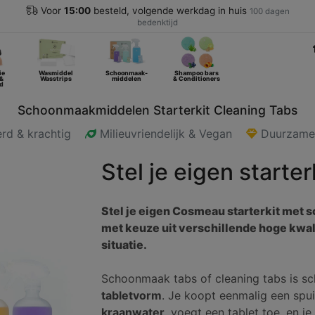
Voor
15:00
besteld, volgende werkdag in huis
100 dagen
bedenktijd
ie
Wasmiddel
Schoonmaak-
Shampoo bars
 &
Wasstrips
middelen
& Conditioners
d
Schoonmaakmiddelen Starterkit Cleaning Tabs
rd & krachtig
Milieuvriendelijk & Vegan
Duurza
Stel je eigen starte
Stel je eigen Cosmeau starterkit met
met keuze uit verschillende hoge kwali
situatie.
Schoonmaak tabs of cleaning tabs is 
tabletvorm
. Je koopt eenmalig een spui
kraanwater
, voegt een tablet toe, en 