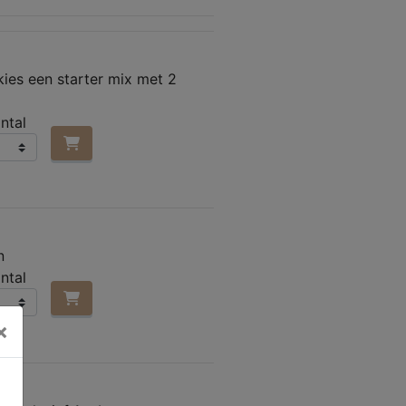
kies een starter mix met 2
ntal
n
ntal
×
5