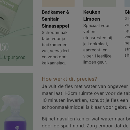
Badkamer &
Keuken
Gl
Sanitair
Limoen
Gl
vo
Sinaasappel
Speciaal voor
sp
vet en
Schoonmaak
va
etensresten bij
tabs voor je
he
je kookplaat,
badkamer en
st
aanrecht, en
wc, verwijdert-
sh
vloer. Heerlijke
en voorkomt
limoen geur.
kalkaanslag.
Hoe werkt dit precies?
Je vult de fles met water van ongeveer 
maar laat 1-2cm ruimte over voor de tab
10 minuten inwerken, schudt je fles een 
schoonmaakmiddel is klaar voor gebruik
Bij het navullen kan er wat water naar
door de spuitmond. Zorg ervoor dat de