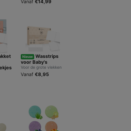
Vanaf
€14,99
akket
Wasstrips
Nieuw
voor Baby's
ekjes
Voor de grote vlekken
Vanaf
€8,95