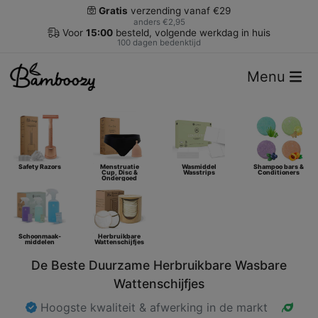
Gratis
verzending vanaf €29
anders €2,95
Voor
15:00
besteld, volgende werkdag in huis
100 dagen bedenktijd
Menu
Safety Razors
Menstruatie
Wasmiddel
Shampoo bars &
Cup, Disc &
Wasstrips
Conditioners
Ondergoed
Schoonmaak-
Herbruikbare
middelen
Wattenschijfjes
De Beste Duurzame Herbruikbare Wasbare
Wattenschijfjes
Hoogste kwaliteit & afwerking in de markt