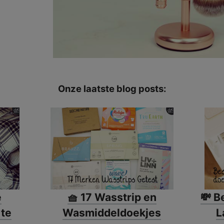
Onze laatste blog posts:
e
🧺 17 Wasstrip en
💸 B
 te
Wasmiddeldoekjes
L