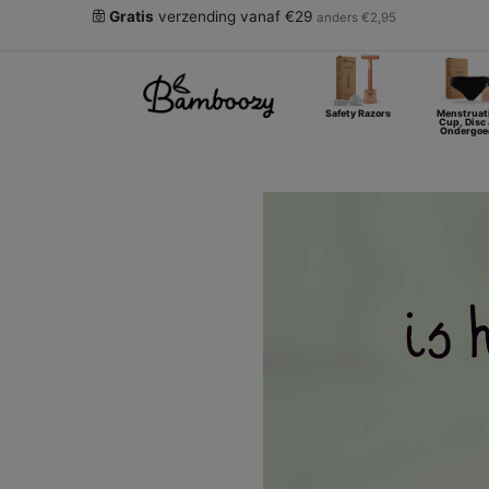
Gratis
verzending vanaf €29
anders €2,95
Safety Razors
Menstruat
Cup, Disc
Ondergoe