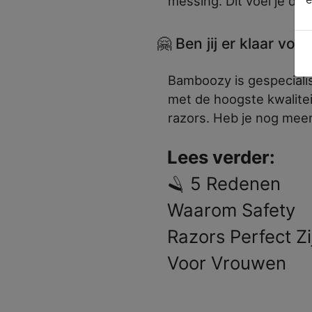
messing. Dit voel je dire
🤗 Ben jij er klaar voor
Bamboozy is gespeciali
met de hoogste kwaliteit
razors. Heb je nog meer 
Lees verder:
🪒 5 Redenen
Waarom Safety
Razors Perfect Zi
Voor Vrouwen