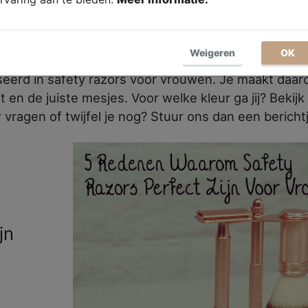
ct.
?
Weigeren
OK
seerd in safety razors voor vrouwen. Je maakt daar
 en de juiste mesjes. Voor welke kleur ga jij? Bekijk
vragen of twijfel je nog? Stuur ons dan een berichtj
jn