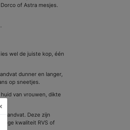
 Dorco of Astra mesjes.
.
ies wel de juiste kop, één
andvat dunner en langer,
ans op sneetjes.
huid van vrouwen, dikte
×
 handvat. Deze zijn
 hoge kwaliteit RVS of