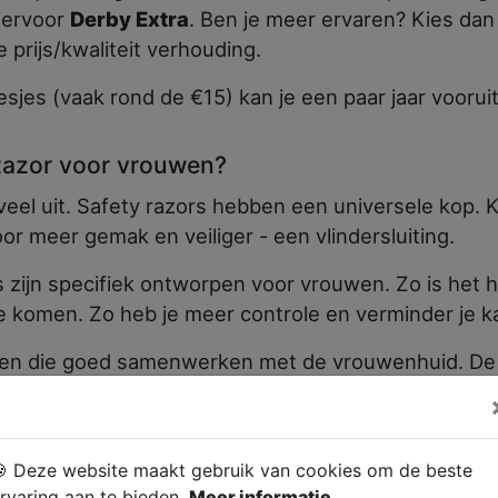
iervoor
Derby Extra
. Ben je meer ervaren? Kies dan
rijs/kwaliteit verhouding.
jes (vaak rond de €15) kan je een paar jaar vooruit
Razor voor vrouwen?
eel uit. Safety razors hebben een universele kop. K
or meer gemak en veiliger - een vlindersluiting.
zijn specifiek ontworpen voor vrouwen. Zo is het h
e komen. Zo heb je meer controle en verminder je k
en die goed samenwerken met de vrouwenhuid. De 
namelijk met die van de man.
l safety razors geleverd gemaakt van een aluminium
kwaliteit. Onze handvatten zijn allemaal gemaakt van
 Deze website maakt gebruik van cookies om de beste
rvaring aan te bieden.
Meer informatie.