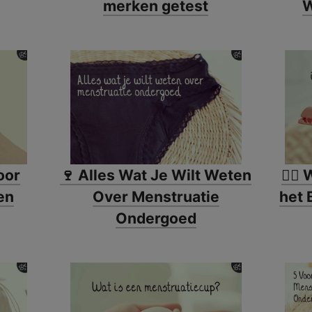
merken getest
W
oor
🍷 Alles Wat Je Wilt Weten
🙋‍♀
en
Over Menstruatie
het 
Ondergoed