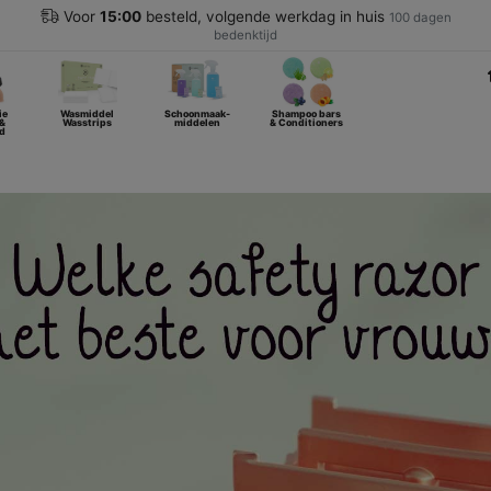
Voor
15:00
besteld, volgende werkdag in huis
100 dagen
bedenktijd
ie
Wasmiddel
Schoonmaak-
Shampoo bars
 &
Wasstrips
middelen
& Conditioners
d