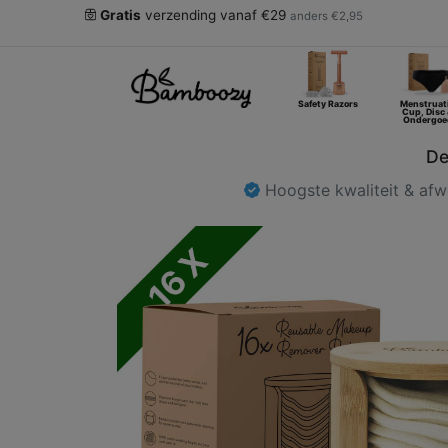
Gratis
verzending vanaf €29
anders €2,95
Safety Razors
Menstruat
Cup, Disc
Ondergoe
De
Hoogste kwaliteit & af