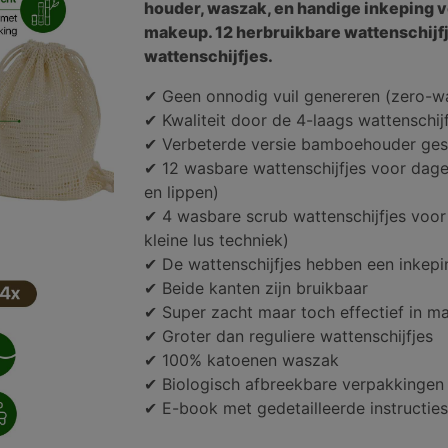
houder, waszak, en handige inkeping v
makeup. 12 herbruikbare wattenschijf
wattenschijfjes.
✔ Geen onnodig vuil genereren (zero-was
✔ Kwaliteit door de 4-laags wattenschij
✔ Verbeterde versie bamboehouder gesc
✔ 12 wasbare wattenschijfjes voor dage
en lippen)
✔ 4 wasbare scrub wattenschijfjes voo
kleine lus techniek)
✔ De wattenschijfjes hebben een inkepi
✔ Beide kanten zijn bruikbaar
✔ Super zacht maar toch effectief in m
✔ Groter dan reguliere wattenschijfjes
✔ 100% katoenen waszak
✔ Biologisch afbreekbare verpakkingen
✔ E-book met gedetailleerde instructies