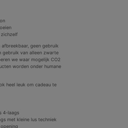
ron
oeien
 zichzelf
 afbreekbaar, geen gebruik
en gebruik van alleen zwarte
oberen we waar mogelijk CO2
oducten worden onder humane
ok heel leuk om cadeau te
s 4-laags
ags met kleine lus techniek
 opening