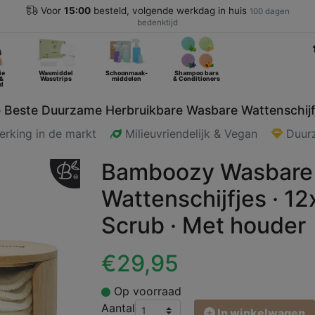
Voor
15:00
besteld, volgende werkdag in huis
100 dagen
bedenktijd
ie
Wasmiddel
Schoonmaak-
Shampoo bars
 &
Wasstrips
middelen
& Conditioners
d
 Beste Duurzame Herbruikbare Wasbare Wattenschijf
werking in de markt
Milieuvriendelijk & Vegan
Duu
Bamboozy Wasbare
Wattenschijfjes · 12
Scrub · Met houder
€29,95
Op voorraad
Aantal
In winkelwagen