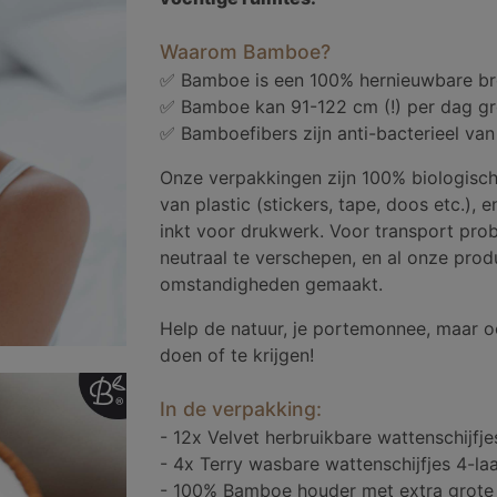
Waarom Bamboe?
✅ Bamboe is een 100% hernieuwbare b
✅ Bamboe kan 91-122 cm (!) per dag gr
✅ Bamboefibers zijn anti-bacterieel van
Onze verpakkingen zijn 100% biologisch
van plastic (stickers, tape, doos etc.), 
inkt voor drukwerk. Voor transport pr
neutraal te verschepen, en al onze pr
omstandigheden gemaakt.
Help de natuur, je portemonnee, maar o
doen of te krijgen!
In de verpakking:
- 12x Velvet herbruikbare wattenschijfje
- 4x Terry wasbare wattenschijfjes 4-la
- 100% Bamboe houder met extra grote