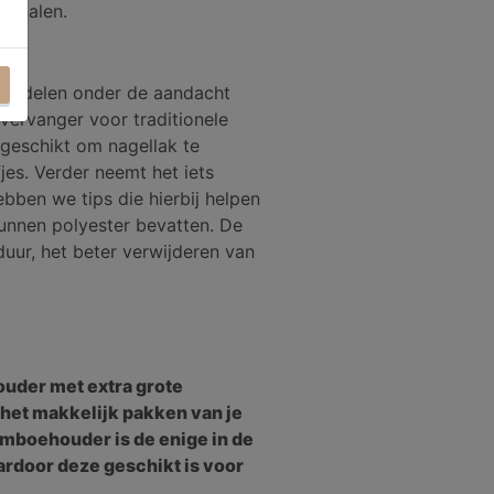
af halen.
e nadelen onder de aandacht
 vervanger voor traditionele
t geschikt om nagellak te
fjes. Verder neemt het iets
ebben we tips die hierbij helpen
kunnen polyester bevatten. De
duur, het beter verwijderen van
der met extra grote
 het makkelijk pakken van je
mboehouder is de enige in de
rdoor deze geschikt is voor