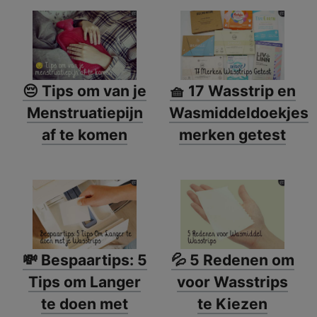
😔 Tips om van je
🧺 17 Wasstrip en
Menstruatiepijn
Wasmiddeldoekjes
af te komen
merken getest
💸 Bespaartips: 5
💦 5 Redenen om
Tips om Langer
voor Wasstrips
te doen met
te Kiezen