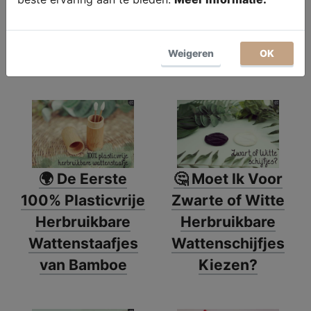
Moet Gebruiken
Wasbare
Wattenschijfjes
Weigeren
OK
Kiezen?
🌍 De Eerste
🤔 Moet Ik Voor
100% Plasticvrije
Zwarte of Witte
Herbruikbare
Herbruikbare
Wattenstaafjes
Wattenschijfjes
van Bamboe
Kiezen?