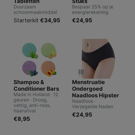
Tabletten
Stuks
Duurzaam
Bespaar 25% op je
schoonmaakmiddel
energierekening
Starterkit
€34,95
€24,95
Shampoo &
Menstruatie
Conditioner Bars
Ondergoed
Made in Holland · 12
Naadloos Hipster
geuren · Droog,
Naadloos ·
vettig, anti-roos,
Verzegelde Naden
haaruitval
€24,95
€8,95