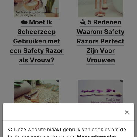
☁️ Moet Ik
🪒 5 Redenen
Scheerzeep
Waarom Safety
Gebruiken met
Razors Perfect
een Safety Razor
Zijn Voor
als Vrouw?
Vrouwen
×
👙 6 Redenen
🙋‍♀️ Moet Ik Voor
Waarom Je Een
2-laags, 3-laags,
🍪 Deze website maakt gebruik van cookies om de
Safety Razor
of 4-laags
beste ervaring aan te bieden.
Meer informatie.