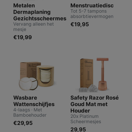
Metalen
Menstruatiedisc
Tot 5-7 tampons
Dermaplaning
absorbtievermogen
Gezichtsscheermes
€19,95
Vervang alleen het
mesje
€19,99
Wasbare
Safety Razor Rosé
Wattenschijfjes
Goud Mat met
4-laags · Met
Houder
Bamboehouder
20x Platinum
Scheermesjes
€29,95
29,95