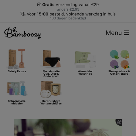
Gratis
verzending vanaf €29
anders €2,95
Voor
15:00
besteld, volgende werkdag in huis
100 dagen bedenktijd
Menu
Safety Razors
Menstruatie
Wasmiddel
Shampoo bars &
Cup, Disc &
Wasstrips
Conditioners
Ondergoed
Schoonmaak-
Herbruikbare
middelen
Wattenschijfjes