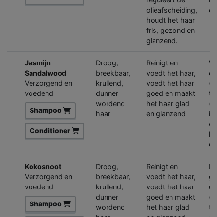
olieafscheiding,
co
houdt het haar
fris, gezond en
glanzend.
Jasmijn
Droog,
Reinigt en
Wa
Sandalwood
breekbaar,
voedt het haar,
ex
Verzorgend en
krullend,
voedt het haar
(h
voedend
dunner
goed en maakt
ta
wordend
het haar glad
(v
Shampoo
haar
en glanzend
in
co
Conditioner
ke
co
Kokosnoot
Droog,
Reinigt en
Ex
Verzorgend en
breekbaar,
voedt het haar,
ge
voedend
krullend,
voedt het haar
ei
dunner
goed en maakt
(h
Shampoo
wordend
het haar glad
ta