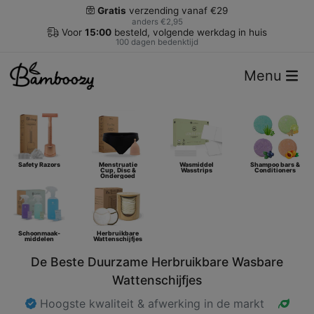
Gratis
verzending vanaf €29
anders €2,95
Voor
15:00
besteld, volgende werkdag in huis
100 dagen bedenktijd
Menu
Safety Razors
Menstruatie
Wasmiddel
Shampoo bars &
Cup, Disc &
Wasstrips
Conditioners
Ondergoed
Schoonmaak-
Herbruikbare
middelen
Wattenschijfjes
De Beste Duurzame Herbruikbare Wasbare
Wattenschijfjes
Hoogste kwaliteit & afwerking in de markt