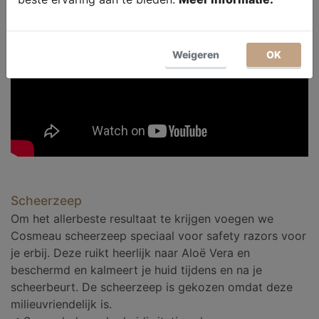
Weigeren
OK
Scheerzeep
Om het allerbeste resultaat te krijgen voegen we
Cosmeau scheerzeep speciaal voor safety razors voor
je erbij. Deze ruikt heerlijk naar Aloë Vera en
beschermd en kalmeert je huid tijdens en na je
scheerbeurt. De scheerzeep is gekozen omdat deze
milieuvriendelijk is.