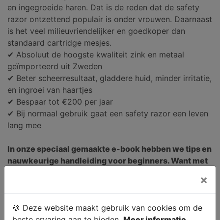
en ingegroeide haren. Dat is de reden dat de safety
razor ontzettend populair is onder vrouwen. Daarnaast
is het veel milieuvriendelijker en goedkoper dan
standaard cartridge mesjes.
✔ Absoluut de hoogste kwaliteit zink en metaal
geïmporteerd uit Zweden
✔ Beter scheerresultaat, gladdere huid, minder irritatie,
en ingroei van haartjes
✔ Bespaar tot €200 per jaar
✔ Bij normaal gebruik gaat een safety razor een leven
lang mee
In onze speciaal gemaakte e-book hebben we tips en
nauwkeurige handleiding voor beginners. Want met
een safety razor hoor je anders te scheren dan een
×
wegwerp scheermes!
🍪 Deze website maakt gebruik van cookies om de
beste ervaring aan te bieden.
Meer informatie.