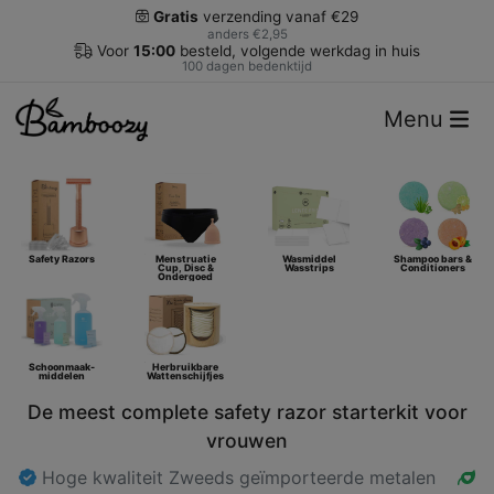
Gratis
verzending vanaf €29
anders €2,95
Voor
15:00
besteld, volgende werkdag in huis
100 dagen bedenktijd
Menu
Safety Razors
Menstruatie
Wasmiddel
Shampoo bars &
Cup, Disc &
Wasstrips
Conditioners
Ondergoed
Schoonmaak-
Herbruikbare
middelen
Wattenschijfjes
De meest complete safety razor starterkit voor
vrouwen
Hoge kwaliteit Zweeds geïmporteerde metalen