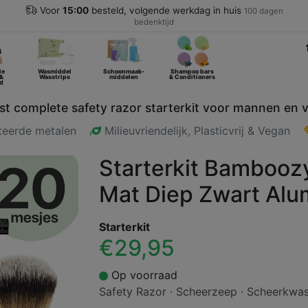
Voor
15:00
besteld, volgende werkdag in huis
100 dagen
bedenktijd
ie
Wasmiddel
Schoonmaak-
Shampoo bars
 &
Wasstrips
middelen
& Conditioners
d
t complete safety razor starterkit voor mannen en
rteerde metalen
Milieuvriendelijk, Plasticvrij & Vegan
Starterkit Bambooz
Mat Diep Zwart Alu
Starterkit
€29,95
Op voorraad
Safety Razor · Scheerzeep · Scheerkwas