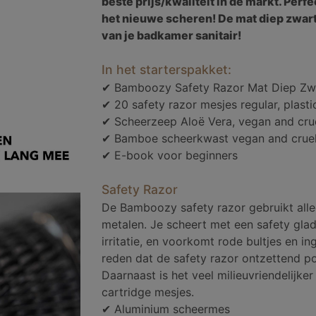
beste prijs/kwaliteit in de markt. Per
het nieuwe scheren! De mat diep zwart
van je badkamer sanitair!
In het starterspakket:
✔ Bamboozy Safety Razor Mat Diep Zw
✔ 20 safety razor mesjes regular, plastic
✔ Scheerzeep Aloë Vera, vegan and crue
✔ Bamboe scheerkwast vegan and cruel
✔ E-book voor beginners
Safety Razor
De Bamboozy safety razor gebruikt alle
metalen. Je scheert met een safety gla
irritatie, en voorkomt rode bultjes en i
reden dat de safety razor ontzettend po
Daarnaast is het veel milieuvriendelijk
cartridge mesjes.
✔ Aluminium scheermes