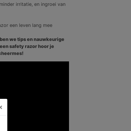
inder irritatie, en ingroei van
azor een leven lang mee
bben we tips en nauwkeurige
een safety razor hoor je
scheermes!
×