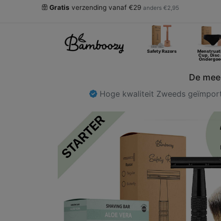
Gratis
verzending vanaf €29
anders €2,95
Safety Razors
Menstruat
Cup, Disc
Ondergoe
De mees
Hoge kwaliteit Zweeds geïmpo