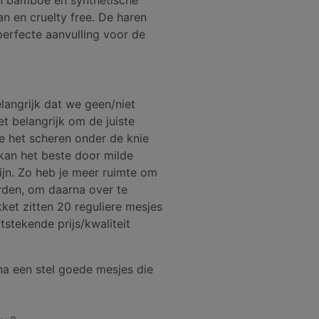
n bamboe en synthetische
n en cruelty free. De haren
perfecte aanvulling voor de
elangrijk dat we geen/niet
et belangrijk om de juiste
je het scheren onder de knie
t kan het beste door milde
zijn. Zo heb je meer ruimte om
rden, om daarna over te
kket zitten 20 reguliere mesjes
tstekende prijs/kwaliteit
rna een stel goede mesjes die