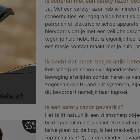
Is scheren met een safety razor bet
Ja. Met een safety razor heb je minder la
scheerbultjes, en ingegroeide haartjes 
patronen of elektrische scheerapparaten
hiervoor is dat je met een veiligheidss
tegen je huid hebt. Het is eigenlijk hee
een mesje contact maakt met je huid, hoe
Ik dacht dat meer mesjes altijd bet
Een scherp en schoon veiligheidsscheer
beweging afsnijden zonder haren te van
zogenaamde lift- and cut systemen, zijn 
dit bevordert namelijk haar ingroei.
Is een safety razor gevaarlijk?
Het blijft natuurlijk een vlijmscherp objec
huid openhalen net als met elke andere
halve plaat op de kop, is het makkelijk 
(optimaal is 30°), en dus minder gevaarl