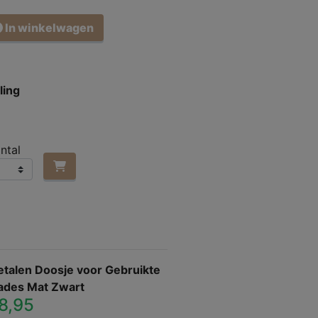
In winkelwagen
ling
ntal
talen Doosje voor Gebruikte
ades Mat Zwart
8,95