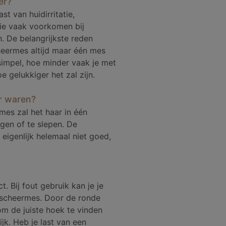
er?
st van huidirritatie,
die vaak voorkomen bij
. De belangrijkste reden
cheermes altijd maar één mes
l simpel, hoe minder vaak je met
 gelukkiger het zal zijn.
er waren?
mes zal het haar in één
gen of te slepen. De
eigenlijk helemaal niet goed,
t. Bij fout gebruik kan je je
 scheermes. Door de ronde
om de juiste hoek te vinden
ijk. Heb je last van een