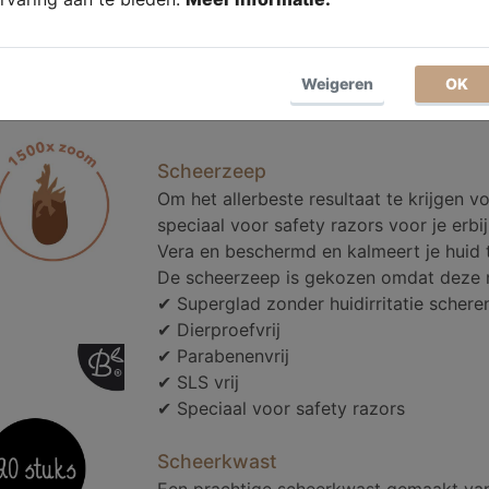
Weigeren
OK
Scheerzeep
Om het allerbeste resultaat te krijge
speciaal voor safety razors voor je erbij
Vera en beschermd en kalmeert je huid t
De scheerzeep is gekozen omdat deze mil
✔ Superglad zonder huidirritatie schere
✔ Dierproefvrij
✔ Parabenenvrij
✔ SLS vrij
✔ Speciaal voor safety razors
Scheerkwast