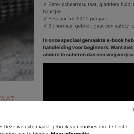
✔ Beter scheerresultaat, gladdere huid, m
haartjes
✔ Bespaar tot €200 per jaar
✔ Bij normaal gebruik gaat een safety r
In onze speciaal gemaakte e-book he
handleiding voor beginners. Want met 
anders te scheren dan een wegwerp 
 Deze website maakt gebruik van cookies om de beste
rvaring aan te bieden.
Meer informatie.