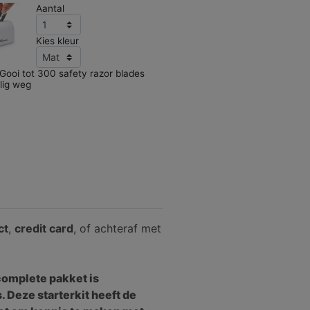
Aantal
Kies kleur
Gooi tot 300 safety razor blades
ilig weg
ct
,
credit card
, of achteraf met
 complete pakket is
 Deze starterkit heeft de