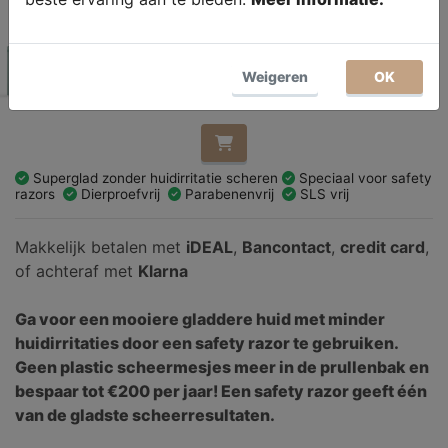
Op voorraad
Aantal
Weigeren
OK
Superglad zonder huidirritatie scheren
Speciaal voor safety
razors
Dierproefvrij
Parabenenvrij
SLS vrij
Makkelijk betalen met
iDEAL
,
Bancontact
,
credit card
,
of achteraf met
Klarna
Ga voor een mooiere gladdere huid met minder
huidirritaties door een safety razor te gebruiken.
Geen plastic scheermesjes meer in de prullenbak en
bespaar tot €200 per jaar! Een safety razor geeft één
van de gladste scheerresultaten.