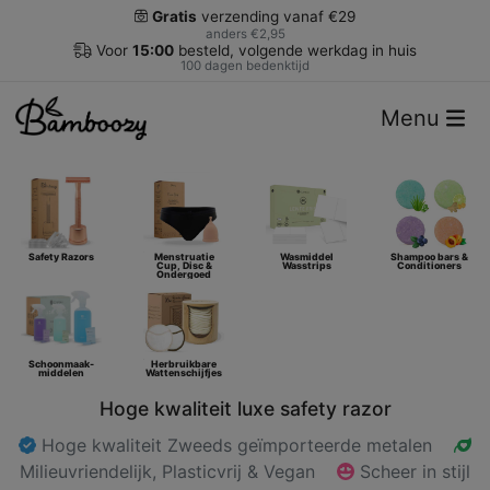
Gratis
verzending vanaf €29
anders €2,95
Voor
15:00
besteld, volgende werkdag in huis
100 dagen bedenktijd
Menu
Safety Razors
Menstruatie
Wasmiddel
Shampoo bars &
Cup, Disc &
Wasstrips
Conditioners
Ondergoed
Schoonmaak-
Herbruikbare
middelen
Wattenschijfjes
Hoge kwaliteit luxe safety razor
Hoge kwaliteit Zweeds geïmporteerde metalen
Milieuvriendelijk, Plasticvrij & Vegan
Scheer in stijl