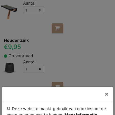
Aantal
Houder Zink
€9,95
Op voorraad
Aantal
×
Cosmeau Duurzame Scheerzeep Aloe Vera XL 110
gram
🍪 Deze website maakt gebruik van cookies om de
€6,95
beste ervaring aan te bieden.
Meer informatie.