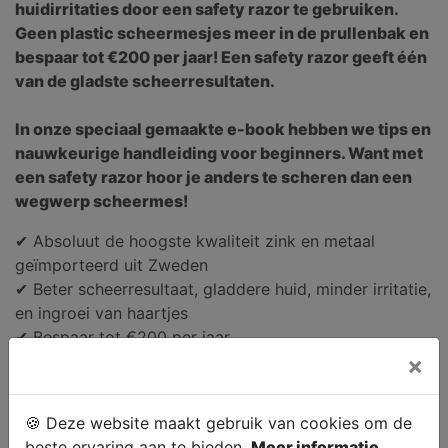
huidirritaties door een safety razor te gebruiken.
Geen plastic scheermesjes meer in de prullenbak en
bespaar tot €200 per jaar! Een safety razor geeft één
van de gladste scheerresultaten.
In onze speciaal gemaakte e-book hebben we tips en
nauwkeurige handleiding voor beginners. Want met
een safety razor hoor je anders te scheren dan een
wegwerp scheermes!
✔ Absoluut de hoogste kwaliteit zink en metaal
geïmporteerd uit Zweden
✔ Beter scheerresultaat, gladdere huid, minder irritatie,
en ingroei van haartjes
✔ Bespaar tot €200 per jaar
×
✔ Inclusief platinum scheermesje met anti-roest
coating
✔ E-book voor beginners
🍪 Deze website maakt gebruik van cookies om de
✔ Super mooi in elke badkamer van deze tijd
beste ervaring aan te bieden.
Meer informatie.