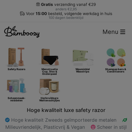
Gratis
verzending vanaf €29
anders €2,95
Voor
15:00
besteld, volgende werkdag in huis
100 dagen bedenktijd
Menu
Safety Razors
Menstruatie
Wasmiddel
Shampoo bars &
Cup, Disc &
Wasstrips
Conditioners
Ondergoed
Schoonmaak-
Herbruikbare
middelen
Wattenschijfjes
Hoge kwaliteit luxe safety razor
Hoge kwaliteit Zweeds geïmporteerde metalen
Milieuvriendelijk, Plasticvrij & Vegan
Scheer in stijl