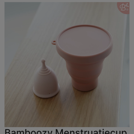
Bamboozy Menstruatiecup