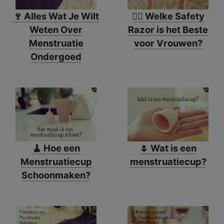
🍷 Alles Wat Je Wilt
🙋‍♀️ Welke Safety
Weten Over
Razor is het Beste
Menstruatie
voor Vrouwen?
Ondergoed
🧹 Hoe een
🌷 Wat is een
Menstruatiecup
menstruatiecup?
Schoonmaken?