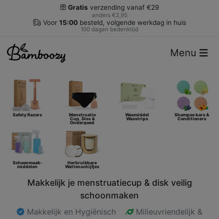
Gratis
verzending vanaf €29
anders €2,95
Voor
15:00
besteld, volgende werkdag in huis
100 dagen bedenktijd
Menu
Safety Razors
Menstruatie
Wasmiddel
Shampoo bars &
Cup, Disc &
Wasstrips
Conditioners
Ondergoed
Schoonmaak-
Herbruikbare
middelen
Wattenschijfjes
Makkelijk je menstruatiecup & disk veilig
schoonmaken
Makkelijk en Hygiënisch
Milieuvriendelijk &