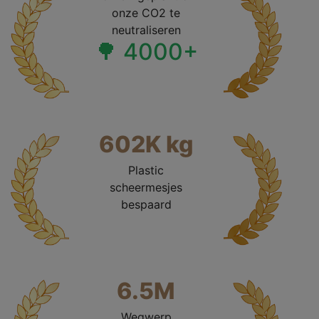
onze CO2 te
neutraliseren
🌳 4000+
602K kg
Plastic
scheermesjes
bespaard
6.5M
Wegwerp