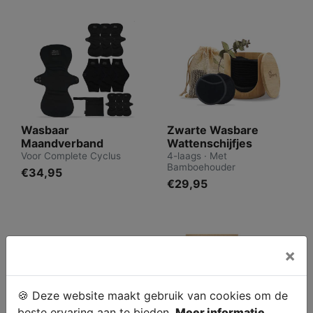
Wasbaar
Zwarte Wasbare
Maandverband
Wattenschijfjes
Voor Complete Cyclus
4-laags · Met
Bamboehouder
€34,95
€29,95
×
🍪 Deze website maakt gebruik van cookies om de
beste ervaring aan te bieden.
Meer informatie.