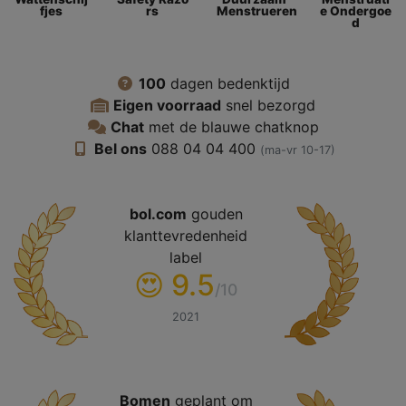
fjes
rs
Menstrueren
e Ondergoe
d
100
dagen bedenktijd
Eigen voorraad
snel bezorgd
Chat
met de blauwe chatknop
Bel ons
088 04 04 400‬
(ma-vr 10-17)
bol.com
gouden
klanttevredenheid
label
😍 9.5
/10
2021
Bomen
geplant om