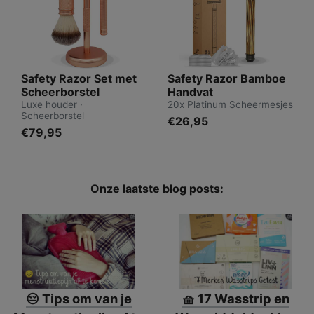
Safety Razor Set met
Safety Razor Bamboe
Scheerborstel
Handvat
Luxe houder ·
20x Platinum Scheermesjes
Scheerborstel
€26,95
€79,95
Onze laatste blog posts:
😔 Tips om van je
🧺 17 Wasstrip en