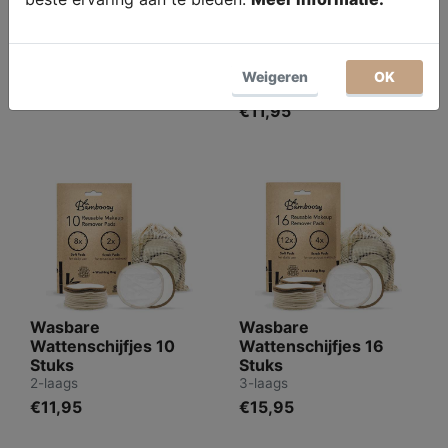
Losse Bamboehouder
Zwarte Wasbare
Wattenschijfjes
Wattenschijfjes 10
Stuks
100% Bamboe
Weigeren
OK
2-laags
14,95
€11,95
Wasbare
Wasbare
Wattenschijfjes 10
Wattenschijfjes 16
Stuks
Stuks
2-laags
3-laags
€11,95
€15,95