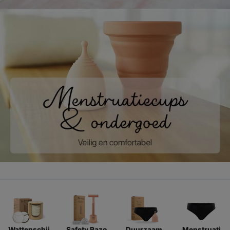
Wattenschij
Safety Razo
Duurzaam
Menstruati