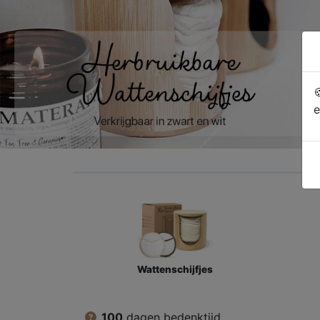

e
Wattenschijfjes
100
dagen bedenktijd