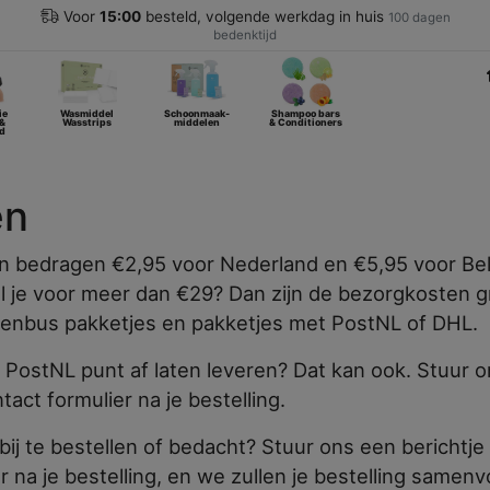
Voor
15:00
besteld, volgende werkdag in huis
100 dagen
bedenktijd
ie
Wasmiddel
Schoonmaak-
Shampoo bars
 &
Wasstrips
middelen
& Conditioners
d
en
 bedragen €2,95 voor Nederland en €5,95 voor Bel
el je voor meer dan €29? Dan zijn de bezorgkosten g
enbus pakketjes en pakketjes met PostNL of DHL.
en PostNL punt af laten leveren? Dat kan ook. Stuur 
tact formulier na je bestelling.
bij te bestellen of bedacht? Stuur ons een berichtje 
r na je bestelling, en we zullen je bestelling samen