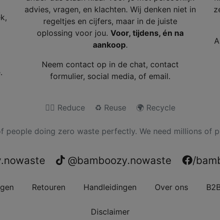
advies, vragen, en klachten. Wij denken niet in
z
k,
regeltjes en cijfers, maar in de juiste
oplossing voor jou.
Voor, tijdens, én na
A
aankoop
.
Neem contact op in de chat,
contact
.
formulier, social media, of email.
🙅‍♀️ Reduce ♻️ Reuse 🌍 Recycle
f people doing zero waste perfectly. We need millions of pe
.nowaste
@bamboozy.nowaste
/bam
rgen
Retouren
Handleidingen
Over ons
B2
Disclaimer