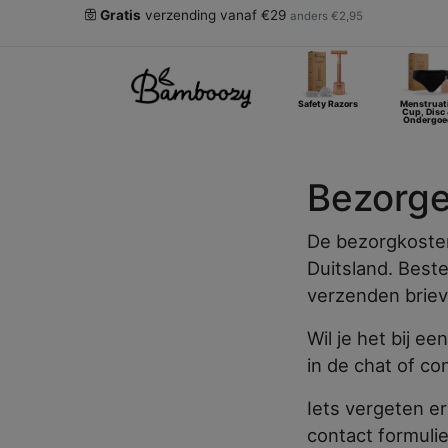
Gratis
verzending vanaf €29
anders €2,95
Safety Razors
Menstruat
Cup, Disc
Ondergoe
Bezorg
De bezorgkosten
Duitsland. Best
verzenden briev
Wil je het bij e
in de chat of con
Iets vergeten er
contact formulie