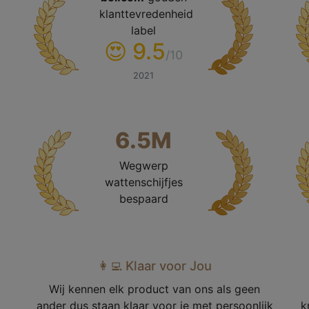
klanttevredenheid
label
😍 9.5
/10
2021
6.5M
Wegwerp
wattenschijfjes
bespaard
👩‍💻 Klaar voor Jou
Wij kennen elk product van ons als geen
ander dus staan klaar voor je met persoonlijk
k