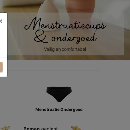
×
Menstruatie Ondergoed
Bomen
geplant